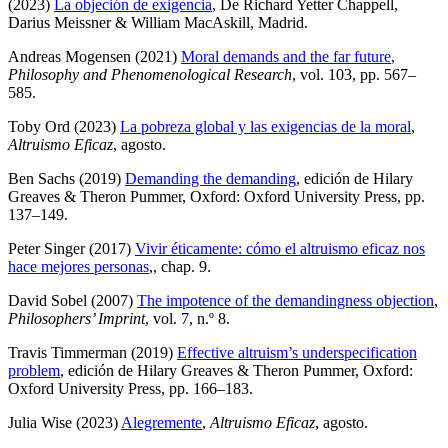
(2023)
La objeción de exigencia
, De Richard Yetter Chappell,
Darius Meissner & William MacAskill, Madrid
.
Andreas Mogensen (2021)
Moral demands and the far future
,
Philosophy and Phenomenological Research
, vol. 103, pp. 567–
585
.
Toby Ord (2023)
La pobreza global y las exigencias de la moral
,
Altruismo Eficaz
, agosto
.
Ben Sachs (2019)
Demanding the demanding
, edición de Hilary
Greaves & Theron Pummer, Oxford: Oxford University Press, pp.
137–149
.
Peter Singer (2017)
Vivir éticamente: cómo el altruismo eficaz nos
hace mejores personas
,
, chap. 9
.
David Sobel (2007)
The impotence of the demandingness objection
,
Philosophers’ Imprint
, vol. 7, n.º 8
.
Travis Timmerman (2019)
Effective altruism’s underspecification
problem
, edición de Hilary Greaves & Theron Pummer, Oxford:
Oxford University Press, pp. 166–183
.
Julia Wise (2023)
Alegremente
,
Altruismo Eficaz
, agosto
.