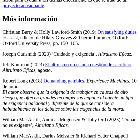
proyecto apasionante
.
Más información
Christian Barry & Holly Lawford-Smith (2019)
On satisfying duties
to assist
, edición de Hilary Greaves & Theron Pummer, Oxford:
Oxford University Press, pp. 150–165
.
Joseph Carlsmith (2023) ‘Cuidado y exigencia’,
Altruismo Eficaz
.
Jeff Kaufman (2023)
El altruismo no es una cuestión de sacrificio
,
Altruismo Eficaz
, agosto
.
Robert Long (2018)
Demanding gambles
,
Experience Machines
, 10
de junio
.
El autor observa que la exigencia de trabajar en causas de alto
riesgo que ofrecen grandes recompensas impone al agente un tipo
de exigencia adicional y diferente de lo que se considera
habitualmente en los debates sobre las exigencias de la moral.
William MacAskill, Andreas Mogensen & Toby Ord (2023) ‘Donar
no es exigente’,
Altruismo Eficaz
.
William MacAskill, Darius Meissner & Richard Yetter Chappell