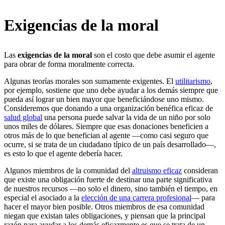
Exigencias de la moral
Las
exigencias de la moral
son el costo que debe asumir el agente
para obrar de forma moralmente correcta.
Algunas teorías morales son sumamente exigentes. El
utilitarismo
,
por ejemplo, sostiene que uno debe ayudar a los demás siempre que
pueda así lograr un bien mayor que beneficiándose uno mismo.
Consideremos que donando a una organización benéfica eficaz de
salud global
una persona puede salvar la vida de un niño por solo
unos miles de dólares. Siempre que esas donaciones beneficien a
otros más de lo que benefician al agente —como casi seguro que
ocurre, si se trata de un ciudadano típico de un país desarrollado—,
es esto lo que el agente debería hacer.
Algunos miembros de la comunidad del
altruismo eficaz
consideran
que existe una obligación fuerte de destinar una parte significativa
de nuestros recursos —no solo el dinero, sino también el tiempo, en
especial el asociado a la
elección de una carrera profesional
— para
hacer el mayor bien posible. Otros miembros de esa comunidad
niegan que existan tales obligaciones, y piensan que la principal
razón para ayudar a los demás eficazmente es que se trata de un