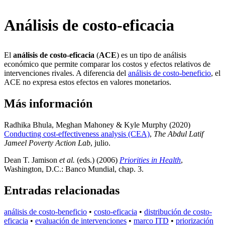
Análisis de costo-eficacia
El
análisis de costo-eficacia
(
ACE
) es un tipo de análisis
económico que permite comparar los costos y efectos relativos de
intervenciones rivales. A diferencia del
análisis de costo-beneficio
, el
ACE no expresa estos efectos en valores monetarios.
Más información
Radhika Bhula, Meghan Mahoney & Kyle Murphy (2020)
Conducting cost-effectiveness analysis (CEA)
,
The Abdul Latif
Jameel Poverty Action Lab
, julio
.
Dean T. Jamison
et al.
(eds.) (2006)
Priorities in Health
,
Washington, D.C.: Banco Mundial
, chap. 3
.
Entradas relacionadas
análisis de costo-beneficio
•
costo-eficacia
•
distribución de costo-
eficacia
•
evaluación de intervenciones
•
marco ITD
•
priorización