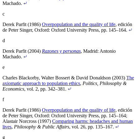
Machado
.
c
Derek Parfit (1986)
Overpopulation and the quality of life
, edición
de Peter Singer, Oxford: Oxford University Press, pp. 145–164
.
d
Derek Parfit (2004)
Razones y personas
, Madrid: Antonio
Machado
.
e
Charles Blackorby, Walter Bossert & David Donaldson (2003)
The
axiomatic approach to population ethics
,
Politics, Philosophy &
Economics
, vol. 2, pp. 342–381
.
f
Derek Parfit (1986)
Overpopulation and the quality of life
, edición
de Peter Singer, Oxford: Oxford University Press, pp. 145–164
;
Alastair Norcross (1997)
Comparing harms: headaches and human
lives
,
Philosophy & Public Affairs
, vol. 26, pp. 135–167
.
g