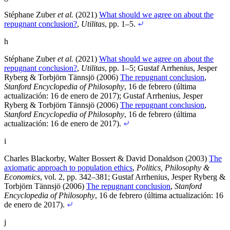
Stéphane Zuber
et al.
(2021)
What should we agree on about the
repugnant conclusion?
,
Utilitas
, pp. 1–5
.
h
Stéphane Zuber
et al.
(2021)
What should we agree on about the
repugnant conclusion?
,
Utilitas
, pp. 1–5
;
Gustaf Arrhenius, Jesper
Ryberg & Torbjörn Tännsjö (2006)
The repugnant conclusion
,
Stanford Encyclopedia of Philosophy
, 16 de febrero (última
actualización: 16 de enero de 2017)
;
Gustaf Arrhenius, Jesper
Ryberg & Torbjörn Tännsjö (2006)
The repugnant conclusion
,
Stanford Encyclopedia of Philosophy
, 16 de febrero (última
actualización: 16 de enero de 2017)
.
i
Charles Blackorby, Walter Bossert & David Donaldson (2003)
The
axiomatic approach to population ethics
,
Politics, Philosophy &
Economics
, vol. 2, pp. 342–381
;
Gustaf Arrhenius, Jesper Ryberg &
Torbjörn Tännsjö (2006)
The repugnant conclusion
,
Stanford
Encyclopedia of Philosophy
, 16 de febrero (última actualización: 16
de enero de 2017)
.
j