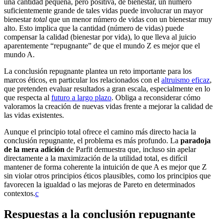
una cantidad pequeña, pero positiva, de bienestar, un número
suficientemente grande de tales vidas puede involucrar un mayor
bienestar
total
que un menor número de vidas con un bienestar muy
alto. Esto implica que la cantidad (número de vidas) puede
compensar la calidad (bienestar por vida), lo que lleva al juicio
aparentemente “repugnante” de que el mundo Z es mejor que el
mundo A.
La conclusión repugnante plantea un reto importante para los
marcos éticos, en particular los relacionados con el
altruismo eficaz
,
que pretenden evaluar resultados a gran escala, especialmente en lo
que respecta al
futuro a largo plazo
. Obliga a reconsiderar cómo
valoramos la creación de nuevas vidas frente a mejorar la calidad de
las vidas existentes.
Aunque el principio total ofrece el camino más directo hacia la
conclusión repugnante, el problema es más profundo. La
paradoja
de la mera adición
de Parfit demuestra que, incluso sin apelar
directamente a la maximización de la utilidad total, es difícil
mantener de forma coherente la intuición de que A es mejor que Z
sin violar otros principios éticos plausibles, como los principios que
favorecen la igualdad o las mejoras de Pareto en determinados
contextos.⁠
c
Respuestas a la conclusión repugnante