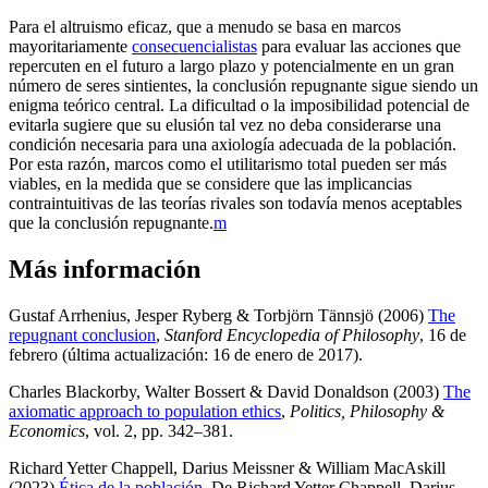
Para el altruismo eficaz, que a menudo se basa en marcos
mayoritariamente
consecuencialistas
para evaluar las acciones que
repercuten en el futuro a largo plazo y potencialmente en un gran
número de seres sintientes, la conclusión repugnante sigue siendo un
enigma teórico central. La dificultad o la imposibilidad potencial de
evitarla sugiere que su elusión tal vez no deba considerarse una
condición necesaria para una axiología adecuada de la población.
Por esta razón, marcos como el utilitarismo total pueden ser más
viables, en la medida que se considere que las implicancias
contraintuitivas de las teorías rivales son todavía menos aceptables
que la conclusión repugnante.⁠
m
Más información
Gustaf Arrhenius, Jesper Ryberg & Torbjörn Tännsjö (2006)
The
repugnant conclusion
,
Stanford Encyclopedia of Philosophy
, 16 de
febrero (última actualización: 16 de enero de 2017)
.
Charles Blackorby, Walter Bossert & David Donaldson (2003)
The
axiomatic approach to population ethics
,
Politics, Philosophy &
Economics
, vol. 2, pp. 342–381
.
Richard Yetter Chappell, Darius Meissner & William MacAskill
(2023)
Ética de la población
, De Richard Yetter Chappell, Darius