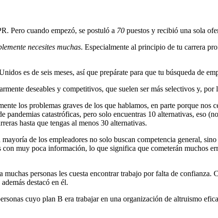
NPR. Pero cuando empezó, se postuló a
70
puestos y recibió una sola ofer
blemente necesites muchas
. Especialmente al principio de tu carrera pr
nidos es de seis meses, así que prepárate para que tu búsqueda de empl
ularmente deseables y competitivos, que suelen ser más selectivos y, por 
tamente los problemas graves de los que hablamos, en parte porque nos 
 de pandemias catastróficas, pero solo encuentras 10 alternativas, eso (
arreras hasta que tengas al menos 30 alternativas.
a mayoría de los empleadores no solo buscan competencia general, sino 
es con muy poca información, lo que significa que cometerán muchos err
os, a muchas personas les cuesta encontrar trabajo por falta de confian
 además destacó en él.
rsonas cuyo plan B era trabajar en una organización de altruismo efica