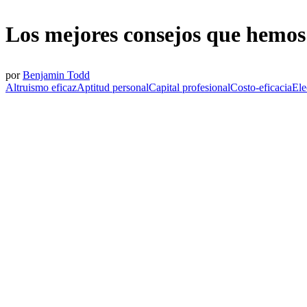
Los mejores consejos que hemos
por
Benjamin Todd
Altruismo eficaz
Aptitud personal
Capital profesional
Costo-eficacia
Ele