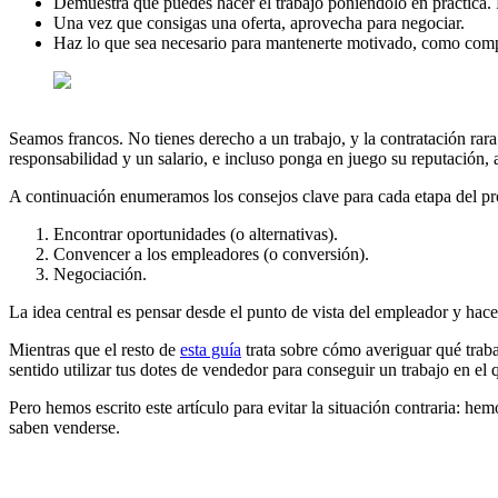
Demuestra que puedes hacer el trabajo poniéndolo en práctica. 
Una vez que consigas una oferta, aprovecha para negociar.
Haz lo que sea necesario para mantenerte motivado, como comp
Seamos francos. No tienes derecho a un trabajo, y la contratación rara
responsabilidad y un salario, e incluso ponga en juego su reputación, 
A continuación enumeramos los consejos clave para cada etapa del pr
Encontrar oportunidades (o alternativas).
Convencer a los empleadores (o conversión).
Negociación.
La idea central es pensar desde el punto de vista del empleador y hacer
Mientras que el resto de
esta guía
trata sobre cómo averiguar qué traba
sentido utilizar tus dotes de vendedor para conseguir un trabajo en el 
Pero hemos escrito este artículo para evitar la situación contraria: h
saben venderse.