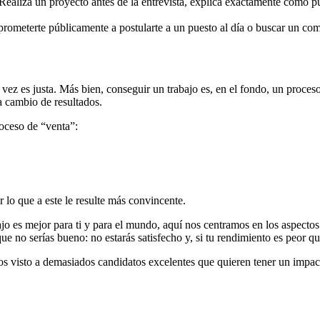
Realiza un proyecto antes de la entrevista, explica exactamente cómo p
rometerte públicamente a postularte a un puesto al día o buscar un c
 vez es justa. Más bien, conseguir un trabajo es, en el fondo, un proce
a cambio de resultados.
oceso de “venta”:
 lo que a este le resulte más convincente.
jo es mejor para ti y para el mundo, aquí nos centramos en los aspectos
que no serías bueno: no estarás satisfecho y, si tu rendimiento es peor q
emos visto a demasiados candidatos excelentes que quieren tener un impac