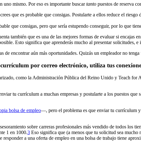
a en uno mismo. Por eso es importante buscar
tanto
puestos de reserva co
rees que es probable que consigas. Postularte a ellos reduce el riesgo 
able que consigas, pero que sería estupendo conseguir, por lo que tien
enta también que es una de las mejores formas de evaluar si encajas en 
sible. Esto significa que aprenderás mucho al presentar solicitudes, e 
as de encontrar aún más oportunidades. Quizás un empleador no tenga va
 currículum por correo electrónico, utiliza tus conexion
arizado, como la Administración Pública del Reino Unido y Teach for A
nviar tu currículum a muchas empresas y postularte a los puestos que se
opia bolsa de empleo
—, pero el problema es que enviar tu currículum y
 asesoramiento sobre carreras profesionales más vendido de todos los ti
te 1 en 1000.⁠
3
Eso significa que (a menos que tu solicitud sea mucho m
e responder a una oferta de empleo en una bolsa de trabajo tiene aprox