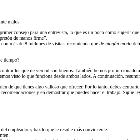
ante malos:
rimer consejo para una entrevista, lo que es un poco como sugerir que
apretón de manos firme”.
, con más de 8 millones de visitas, recomienda que
de ningún modo
debe
de tiempo?
contrar los que de verdad son buenos. También hemos proporcionado as
hemos visto lo que funciona desde ambos lados. A continuación, resum
ien de que tienes algo valioso que ofrecer. Por lo tanto, debes centrart
r recomendaciones y en demostrar que puedes hacer el trabajo. Sigue le
 del empleador y haz lo que le resulte más convincente.
nten.