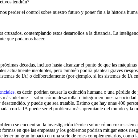
jetivos tendrán?
s perder el control sobre nuestro futuro y poner fin a la historia hum
cruzados, contemplando estos desarrollos a la distancia. La inteligenci
ante que podamos hacer.
 próximas décadas, incluso hasta alcanzar el punto de que las máquinas 
es actualmente insolubles, pero también podría plantear graves riesgos.
istemas de IA) o deliberadamente (por ejemplo, si los sistemas de IA e
enciales
, es decir, podrían causar la extinción humana o una pérdida de
s más adelante— sobre cómo desarrollar e integrar en nuestra sociedad
 desatendido, y puede que sea tratable. Estimo que hay unas 400 person
ionada con la IA puede ser el problema más apremiante del mundo y la m
oblema se encuentran la investigación técnica sobre cómo crear sistemas 
as formas en que las empresas y los gobiernos podrían mitigar estos riesg
tener un gran impacto en una serie de roles complementarios, como la g