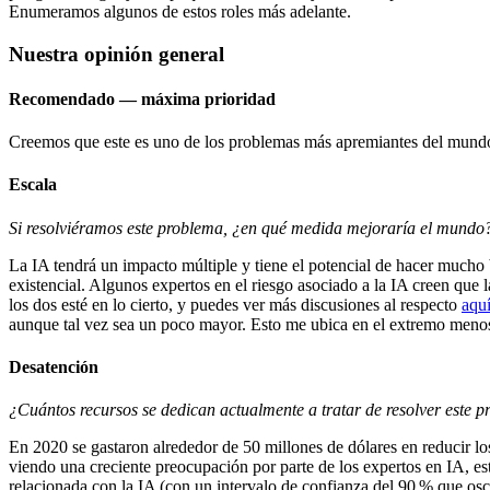
Enumeramos algunos de estos roles más adelante.
Nuestra opinión general
Recomendado — máxima prioridad
Creemos que este es uno de los problemas más apremiantes del mund
Escala
Si resolviéramos este problema, ¿en qué medida mejoraría el mundo
La IA tendrá un impacto múltiple y tiene el potencial de hacer mucho
existencial. Algunos expertos en el riesgo asociado a la IA creen que 
los dos esté en lo cierto, y puedes ver más discusiones al respecto
aqu
aunque tal vez sea un poco mayor. Esto me ubica en el extremo menos 
Desatención
¿Cuántos recursos se dedican actualmente a tratar de resolver este 
En 2020 se gastaron alrededor de 50 millones de dólares en reducir los
viendo una creciente preocupación por parte de los expertos en IA, es
relacionada con la IA (con un intervalo de confianza del 90 % que osci