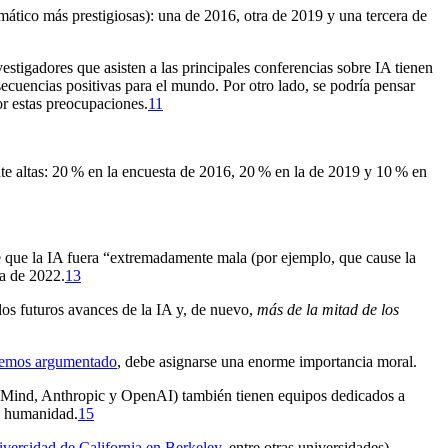
ático más prestigiosas): una de 2016, otra de 2019 y una tercera de
stigadores que asisten a las principales conferencias sobre IA tienen
ecuencias positivas para el mundo. Por otro lado, se podría pensar
r estas preocupaciones.⁠
11
te altas: 20 % en la encuesta de 2016, 20 % en la de 2019 y 10 % en
 que la IA fuera “extremadamente mala (por ejemplo, que cause la
a de 2022.⁠
13
 los futuros avances de la IA y, de nuevo,
más de la mitad de los
emos argumentado
, debe asignarse una enorme importancia moral.
eepMind, Anthropic y OpenAI) también tienen equipos dedicados a
 humanidad.⁠
15
versidad de California en Berkeley
, entre otras universidades)