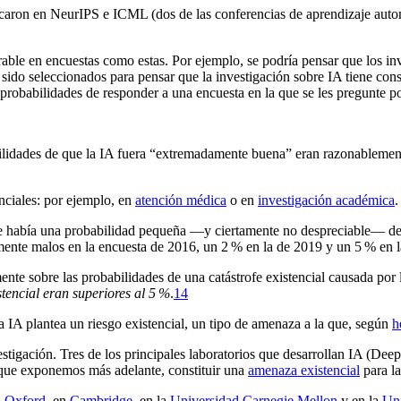
icaron en NeurIPS e ICML (dos de las conferencias de aprendizaje autom
able en encuestas como estas. Por ejemplo, se podría pensar que los inve
 sido seleccionados para pensar que la investigación sobre IA tiene cons
probabilidades de responder a una encuesta en la que se les pregunte po
bilidades de que la IA fuera “extremadamente buena” eran razonablemen
anciales: por ejemplo, en
atención médica
o en
investigación académica
.
que había una probabilidad pequeña —y ciertamente no despreciable— de
ente malos en la encuesta de 2016, un 2 % en la de 2019 y un 5 % en l
mente sobre las probabilidades de una catástrofe existencial causada por
tencial eran superiores al 5 %
.⁠
14
a IA plantea un riesgo existencial, un tipo de amenaza a la que, según
h
stigación. Tres de los principales laboratorios que desarrollan IA (D
 que exponemos más adelante, constituir una
amenaza existencial
para la
n
Oxford
, en
Cambridge
, en la
Universidad Carnegie Mellon
y en la
Uni