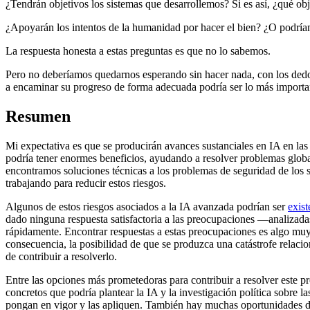
¿Tendrán objetivos los sistemas que desarrollemos? Si es así, ¿qué ob
¿Apoyarán los intentos de la humanidad por hacer el bien? ¿O podríamo
La respuesta honesta a estas preguntas es que no lo sabemos.
Pero no deberíamos quedarnos esperando sin hacer nada, con los dedos 
a encaminar su progreso de forma adecuada podría ser lo más import
Resumen
Mi expectativa es que se producirán avances sustanciales en IA en las
podría tener enormes beneficios, ayudando a resolver problemas global
encontramos soluciones técnicas a los problemas de seguridad de los s
trabajando para reducir estos riesgos.
Algunos de estos riesgos asociados a la IA avanzada podrían ser
exist
dado ninguna respuesta satisfactoria a las preocupaciones —analizada
rápidamente. Encontrar respuestas a estas preocupaciones es algo muy
consecuencia, la posibilidad de que se produzca una catástrofe relac
de contribuir a resolverlo.
Entre las opciones más prometedoras para contribuir a resolver este pr
concretos que podría plantear la IA y la investigación política sobre l
pongan en vigor y las apliquen. También hay muchas oportunidades de 