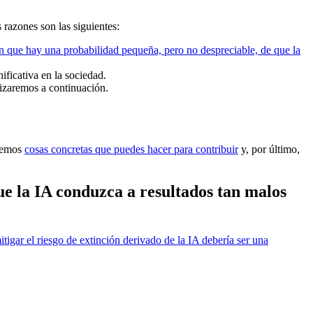
razones son las siguientes:
 que hay una probabilidad pequeña, pero no despreciable, de que la
ificativa en la sociedad.
izaremos a continuación.
aremos
cosas concretas que puedes hacer para contribuir
y, por último,
ue la IA conduzca a resultados tan malos
itigar el riesgo de extinción derivado de la IA debería ser una