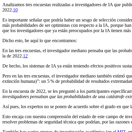
Analizamos tres encuestas realizadas a investigadores de IA que publ
2022.⁠
10
Es importante señalar que podría haber un sesgo de selección consider
más probabilidades de ser optimistas con respecto a la IA, porque han
que los investigadores que ya están preocupados por la IA tienen más 
Dicho esto, he aquí lo que encontramos:
En las tres encuestas, el investigador mediano pensaba que las proba
la de 2022.⁠
12
De hecho, los sistemas de IA ya están teniendo efectos positivos sust
Pero en las tres encuestas, el investigador mediano también estimó 
extinción humana)”: un 5 % de probabilidad de resultados extremadam
En la encuesta de 2022, se les preguntó a los participantes específica
investigadores pensaban que las probabilidades de una catástrofe exis
Así pues, los expertos no se ponen de acuerdo sobre el grado en que l
Esto encaja con nuestra comprensión del estado de este campo de inve
resolver problemas de seguridad técnica que podrían, por las razones
También hay varios grupos de investigación académica (en el
MIT
, e