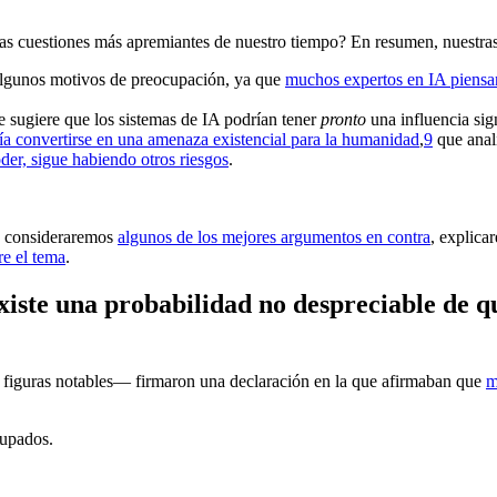
las cuestiones más apremiantes de nuestro tiempo? En resumen, nuestras 
 algunos motivos de preocupación, ya que
muchos expertos en IA piensan
ue sugiere que los sistemas de IA podrían tener
pronto
una influencia sign
a convertirse en una amenaza existencial para la humanidad
,⁠
9
que anal
der, sigue habiendo otros riesgos
.
n, consideraremos
algunos de los mejores argumentos en contra
, explic
re el tema
.
iste una probabilidad no despreciable de q
s figuras notables— firmaron una declaración en la que afirmaban que
m
cupados.