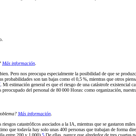
o.
?
Más información
.
 bien. Pero nos preocupa especialmente la posibilidad de que se produz
las probabilidades son tan bajas como el 0,5 %, mientras que otros pien
í
. Mi estimación general es que el riesgo de una catástrofe existencial cau
preocupado del personal de 80 000 Horas: como organización, nuestra op
problema?
Más información
.
 riesgos catastróficos asociados a la IA, mientras que se gastaron miles 
timo que todavía hay solo unas 400 personas que trabajan de forma direct
la entre 200 y 1 000).⁠
5
De ellas, parece que alrededor de tres cuartas pa