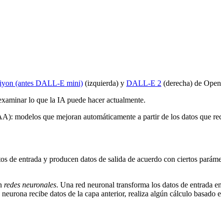
iyon (antes DALL-E mini)
(izquierda) y
DALL-E 2
(derecha) de Open
l examinar lo que la IA puede hacer actualmente.
A): modelos que mejoran automáticamente a partir de los datos que rec
tos de entrada y producen datos de salida de acuerdo con ciertos parám
an
redes neuronales
. Una red neuronal transforma los datos de entrada en
neurona recibe datos de la capa anterior, realiza algún cálculo basado