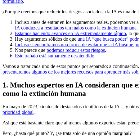
formulario
.
¿Por qué creemos que reducir los riesgos asociados a la IA es una de 
Incluso antes de entrar en los argumentos reales, podemos ver
IA conduzca a resultados tan malos como la extinción humana
.
Estamos haciendo avances en IA extremadamente rápido
, lo q
Hay argumentos sólidos de que
una IA “que busca poder” podrí
Incluso si encontramos una forma de evitar que la IA busque po
Nos parece que
podemos reducir estos riesgos
.
Este trabajo está sumamente desatendido
.
Vamos a tratar cada uno de estos puntos por separado; a continuació
presentaremos algunos de los mejores recursos para aprender más sob
1. Muchos expertos en IA consideran que ex
como la extinción humana
En mayo de 2023, cientos de destacados científicos de la IA —y otra
prioridad global
.
Así que está bastante claro que al menos algunos expertos están preo
Pero, ¿hasta qué punto? Y, ¿se trata solo de una opinión marginal?