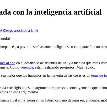
da con la inteligencia artificial
IA
Riesgo asociado a la IA
 mundo?
impancés, a pesar de ser bastante inteligentes en comparación con ot
ares al año
en el desarrollo de sistemas de IA; y a medida que estos sis
laneta.
Como veremos
, están realizando progresos. Muy rápido.
e sea mejor que los humanos en la mayoría de las cosas es un
tema de in
da este siglo no es un argumento riguroso o concluyente de que la intel
remos en esos argumentos.
igencia rival en la Tierra en un futuro cercano debería ser, al menos, m