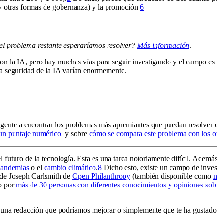
 (y otras formas de gobernanza) y la promoción.⁠
6
del problema restante esperaríamos resolver?
Más información
.
a con la IA, pero hay muchas vías para seguir investigando y el campo 
 la seguridad de la IA varían enormemente.
a gente a encontrar los problemas más apremiantes que puedan resolver c
 un puntaje numérico
, y sobre
cómo se compara este problema con los o
el futuro de la tecnología. Esta es una tarea notoriamente difícil. Ade
pandemias
o el
cambio climático
.⁠
8
Dicho esto, existe un campo de invest
de Joseph Carlsmith de
Open Philanthropy
(también disponible como
n
lo por
más de 30 personas con diferentes conocimientos y opiniones sobr
co, una redacción que podríamos mejorar o simplemente que te ha gustad