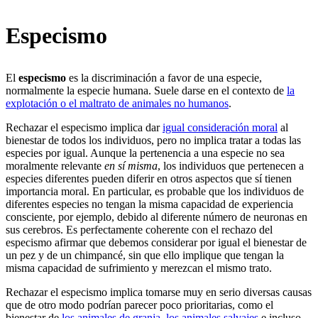
Especismo
El
especismo
es la discriminación a favor de una especie,
normalmente la especie humana. Suele darse en el contexto de
la
explotación o el maltrato de animales no humanos
.
Rechazar el especismo implica dar
igual consideración moral
al
bienestar de todos los individuos, pero no implica tratar a todas las
especies por igual. Aunque la pertenencia a una especie no sea
moralmente relevante
en sí misma
, los individuos que pertenecen a
especies diferentes pueden diferir en otros aspectos que sí tienen
importancia moral. En particular, es probable que los individuos de
diferentes especies no tengan la misma capacidad de experiencia
consciente, por ejemplo, debido al diferente número de neuronas en
sus cerebros. Es perfectamente coherente con el rechazo del
especismo afirmar que debemos considerar por igual el bienestar de
un pez y de un chimpancé, sin que ello implique que tengan la
misma capacidad de sufrimiento y merezcan el mismo trato.
Rechazar el especismo implica tomarse muy en serio diversas causas
que de otro modo podrían parecer poco prioritarias, como el
bienestar de
los animales de granja
,
los animales salvajes
e incluso