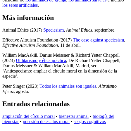
los seres artificiales
.
Más información
Animal Ethics (2017)
Speciesism
,
Animal Ethics
, septiembre
.
Effective Altruism Foundation (2017)
The case against speciesism
,
Effective Altruism Foundation
, 11 de abril
.
William MacAskill, Darius Meissner & Richard Yetter Chappell
(2023)
Utilitarismo y ética práctica
, De Richard Yetter Chappell,
Darius Meissner & William MacAskill, Madrid
, sec.
‘Antiespecismo: ampliar el círculo moral en la dimensión de la
especie’
.
Peter Singer (2023)
Todos los animales son iguales
,
Altruismo
Eficaz
, agosto
.
Entradas relacionadas
ampliación del círculo moral
•
bienestar animal
•
biología del
bienestar
•
posesión de estatus moral
•
sesgos cognitivos