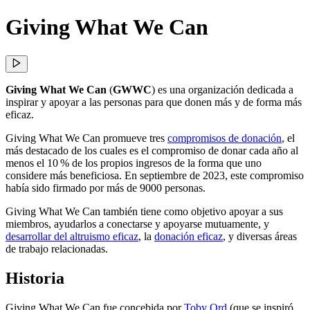
Giving What We Can
Giving What We Can
(
GWWC
) es una organización dedicada a
inspirar y apoyar a las personas para que donen más y de forma más
eficaz.
Giving What We Can promueve tres
compromisos de donación
, el
más destacado de los cuales es el compromiso de donar cada año al
menos el 10 % de los propios ingresos de la forma que uno
considere más beneficiosa. En septiembre de 2023, este compromiso
había sido firmado por más de 9000 personas.
Giving What We Can también tiene como objetivo apoyar a sus
miembros, ayudarlos a conectarse y apoyarse mutuamente, y
desarrollar del altruismo eficaz
, la
donación eficaz
, y diversas áreas
de trabajo relacionadas.
Historia
Giving What We Can fue concebida por
Toby Ord
(que se inspiró