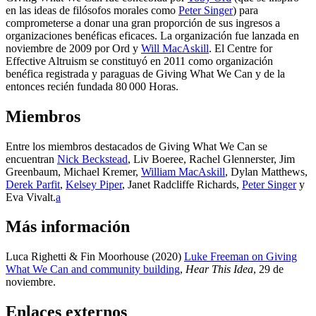
en las ideas de filósofos morales como
Peter Singer
) para
comprometerse a donar una gran proporción de sus ingresos a
organizaciones benéficas eficaces. La organización fue lanzada en
noviembre de 2009 por Ord y
Will MacAskill
. El Centre for
Effective Altruism se constituyó en 2011 como organización
benéfica registrada y paraguas de Giving What We Can y de la
entonces recién fundada 80 000 Horas.
Miembros
Entre los miembros destacados de Giving What We Can se
encuentran
Nick Beckstead
, Liv Boeree, Rachel Glennerster, Jim
Greenbaum, Michael Kremer,
William MacAskill
, Dylan Matthews,
Derek Parfit
,
Kelsey Piper
, Janet Radcliffe Richards,
Peter Singer
y
Eva Vivalt.⁠
a
Más información
Luca Righetti & Fin Moorhouse (2020)
Luke Freeman on Giving
What We Can and community building
,
Hear This Idea
, 29 de
noviembre
.
Enlaces externos