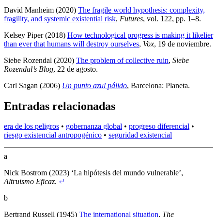
David Manheim (2020)
The fragile world hypothesis: complexity,
fragility, and systemic existential risk
,
Futures
, vol. 122, pp. 1–8
.
Kelsey Piper (2018)
How technological progress is making it likelier
than ever that humans will destroy ourselves
,
Vox
, 19 de noviembre
.
Siebe Rozendal (2020)
The problem of collective ruin
,
Siebe
Rozendal’s Blog
, 22 de agosto
.
Carl Sagan (2006)
Un punto azul pálido
, Barcelona: Planeta
.
Entradas relacionadas
era de los peligros
•
gobernanza global
•
progreso diferencial
•
riesgo existencial antropogénico
•
seguridad existencial
a
Nick Bostrom (2023) ‘La hipótesis del mundo vulnerable’,
Altruismo Eficaz
.
b
Bertrand Russell (1945)
The international situation
,
The