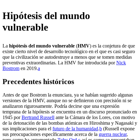
Hipótesis del mundo
vulnerable
La
hipótesis del mundo vulnerable
(
HMV
) es la conjetura de que
existe cierto nivel de desarrollo tecnológico en el que es casi seguro
que la civilización se autodestruye a menos que se tomen medidas
preventivas extraordinarias. La HMV fue introducida por
Nick
Bostrom
en 2019.⁠
a
Precedentes históricos
Antes de que Bostrom la enunciara, ya se habían sugerido algunas
versiones de la HMV, aunque no se definieron con precisión ni se
analizaron rigurosamente. Podría decirse que una expresión
temprana de la hipótesis se encuentra en un discurso pronunciado en
1945 por
Bertrand Russell
ante la Cámara de los Lores, con motivo
de la detonación de las bombas atómicas en Hiroshima y Nagasaki y
sus implicaciones para el
futuro de la humanidad
.⁠
b
(Russell expone
sus preocupaciones específicamente acerca de la
guerra nuclear
,
pero como ha argumentado
Toby Ord
,⁠
c
así es como se presentaban