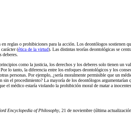
 en reglas o prohibiciones para la acción. Los deontólogos sostienen 
 carácter (
ética de la virtud
). Las distintas teorías deontológicas se cent
s deberes.
principios como la justicia, los derechos y los deberes solo tienen un va
 Por lo tanto, la diferencia entre los enfoques deontológicos y los cons
tras personas. Por ejemplo, ¿sería moralmente permisible que un médico 
an sin el procedimiento? La mayoría de los deontólogos argumentarían q
rque el médico estaría violando la prohibición moral de matar a inocentes
ford Encyclopedia of Philosophy
, 21 de noviembre (última actualizació