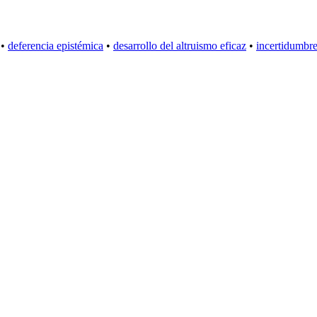
•
deferencia epistémica
•
desarrollo del altruismo eficaz
•
incertidumbr