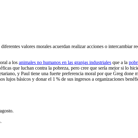
diferentes valores morales acuerdan realizar acciones o intercambiar re
oral a los
animales no humanos en las granjas industriales
que a la
pobr
ficas que luchan contra la pobreza, pero cree que sería mejor si lo hici
getariano, y Paul tiene una fuerte preferencia moral por que Greg done m
nos lujos básicos y donar el 1 % de sus ingresos a organizaciones benéf
 agosto
.
o
.