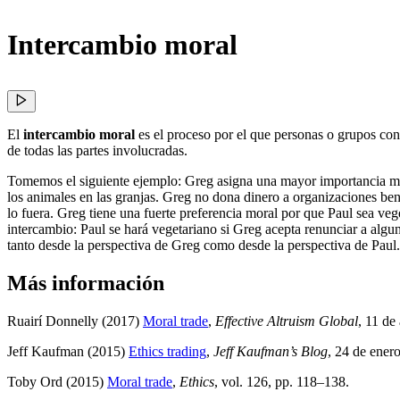
Intercambio moral
El
intercambio moral
es el proceso por el que personas o grupos con 
de todas las partes involucradas.
Tomemos el siguiente ejemplo: Greg asigna una mayor importancia m
los animales en las granjas. Greg no dona dinero a organizaciones bené
lo fuera. Greg tiene una fuerte preferencia moral por que Paul sea ve
intercambio: Paul se hará vegetariano si Greg acepta renunciar a algu
tanto desde la perspectiva de Greg como desde la perspectiva de Paul.
Más información
Ruairí Donnelly (2017)
Moral trade
,
Effective Altruism Global
, 11 de
Jeff Kaufman (2015)
Ethics trading
,
Jeff Kaufman’s Blog
, 24 de ener
Toby Ord (2015)
Moral trade
,
Ethics
, vol. 126, pp. 118–138
.