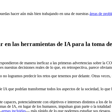
 puedas hacer aún más bien trabajando en una de nuestras
áreas de prob
 en las herramientas de IA para la toma de
respondieron de manera ineficaz a las primeras advertencias sobre la CO
s nuestras decisiones reales de lo que, en retrospectiva, parece obviam
 o no logramos predecir los retos que tenemos por delante. Otras vece
IA que podrían transformar todos los aspectos de la sociedad, lo que 
apaces, potencialmente con objetivos e intereses distintos a los de l
emas de IA, en lugar de los humanos, impulsan gran parte o la totalida
—
armas incluidas
— más rápido de lo que podemos estudiar sus riesgos.