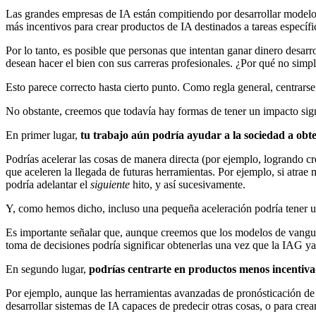
Las grandes empresas de IA están compitiendo por desarrollar modelo
más incentivos para crear productos de IA destinados a tareas específ
Por lo tanto, es posible que personas que intentan ganar dinero desar
desean hacer el bien con sus carreras profesionales. ¿Por qué no simp
Esto parece correcto hasta cierto punto. Como regla general, centrars
No obstante, creemos que todavía hay formas de tener un impacto signif
En primer lugar,
tu trabajo aún podría ayudar a la sociedad a obte
Podrías acelerar las cosas de manera directa (por ejemplo, logrando cr
que aceleren la llegada de futuras herramientas. Por ejemplo, si atrae
podría adelantar el
siguiente
hito, y así sucesivamente.
Y, como hemos dicho, incluso una pequeña aceleración podría tener u
Es importante señalar que, aunque creemos que los modelos de vangu
toma de decisiones podría significar obtenerlas una vez que la IAG ya 
En segundo lugar,
podrías centrarte en productos menos incentiv
Por ejemplo, aunque las herramientas avanzadas de pronósticación de 
desarrollar sistemas de IA capaces de predecir otras cosas, o para crea