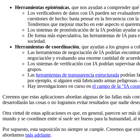
Herramientas epistémicas
, que nos ayudan a comprender qué e
Los verificadores de datos con IA pueden ser evaluadores
cuestiones de hecho: basta pensar en la frecuencia con la
Tendremos que mejorar mucho en este aspecto si queremo
Los sistemas de pronósticación de la IA podrían ayudar a l
De forma más especulativa, las herramientas de IA para 
sociedad.
Herramientas de coordinación
, que ayudan a los grupos a col
Las herramientas de negociación de IA podrían encontrar
negociación y evaluando una enorme cantidad de acuerdo
Los sistemas de verificación con IA podrían supervisar d
grupos.
Las
herramientas de transparencia estructurada
podrían fa
por ejemplo, si alguien está fabricando armas peligrosas—
Hay investigaciones en curso en
el campo de la “IA coop
Creemos que estas aplicaciones abordan algunas de las fallas más c
desarrollarán las cosas o no logramos evitar resultados que nadie de
Otra virtud de estas aplicaciones es que, en general, parecen ser más
mundo y se coordinen entre sí
suele
ser bueno para la humanidad, al me
Por supuesto, esta suposición no siempre se cumple. Creemos que exi
abordamos
más adelante
.