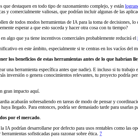
s que destaquen en todo tipo de razonamiento complejo, y están
logran
icas y comercialmente valiosas, que podrían incluir algunas de las apli
rollen de todos modos herramientas de IA para la toma de decisiones, lo
lemente esperar a que esto suceda y hacer otra cosa con tu tiempo?
e en algo que ya tiene incentivos comerciales probablemente reducirá el
icativo en este ámbito, especialmente si te centras en los vacíos del m
ner los beneficios de estas herramientas antes de lo que habrían l
ear una herramienta específica antes que nadie). E incluso si tu trabajo
 más inversión o genera conocimientos relevantes, tu proyecto podría per
n gran impacto aquí.
ardia acabarán sobresaliendo en tareas de modo de pensar y coordinaci
haya llegado. Para entonces, podría ser demasiado tarde para usarlas par
ados por el mercado
.
la IA podrían desarrollarse por defecto para usos rentables como las o
r herramientas sofisticadas para razonar sobre ética.
7