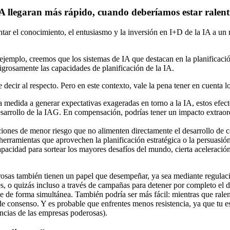
 IA llegaran más rápido, cuando deberíamos estar ralen
tar el conocimiento, el entusiasmo y la inversión en I+D de la IA a un 
 ejemplo, creemos que los sistemas de IA que destacan en la planificac
igrosamente las capacidades de planificación de la IA.
decir al respecto. Pero en este contexto, vale la pena tener en cuenta lo
a medida a generar expectativas exageradas en torno a la IA, estos efec
desarrollo de la IAG. En compensación, podrías tener un impacto extrao
ciones de menor riesgo que no alimenten directamente el desarrollo de c
erramientas que aprovechen la planificación estratégica o la persuasión
pacidad para sortear los mayores desafíos del mundo, cierta aceleración
grosas también tienen un papel que desempeñar, ya sea mediante regulac
les, o quizás incluso a través de campañas para detener por completo el
 de forma simultánea. También podría ser más fácil: mientras que ralen
 consenso. Y es probable que enfrentes menos resistencia, ya que tu est
ancias de las empresas poderosas).