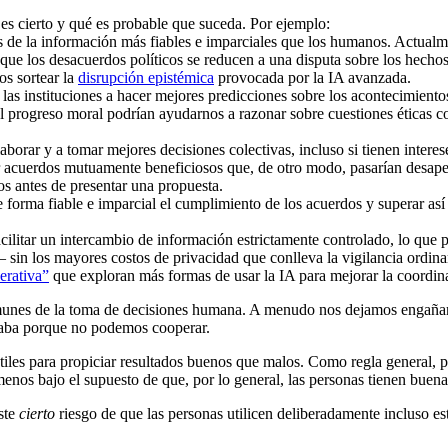
s cierto y qué es probable que suceda. Por ejemplo:
 de la información más fiables e imparciales que los humanos. Actualmen
 que los desacuerdos políticos se reducen a una disputa sobre los hechos
s sortear la
disrupción epistémica
provocada por la IA avanzada.
as instituciones a hacer mejores predicciones sobre los acontecimientos 
el progreso moral podrían ayudarnos a razonar sobre cuestiones éticas
aborar y a tomar mejores decisiones colectivas, incluso si tienen intere
 acuerdos mutuamente beneficiosos que, de otro modo, pasarían desaper
s antes de presentar una propuesta.
e forma fiable e imparcial el cumplimiento de los acuerdos y superar as
cilitar un intercambio de información estrictamente controlado, lo que p
 sin los mayores costos de privacidad que conlleva la vigilancia ordina
erativa”
que exploran más formas de usar la IA para mejorar la coordin
omunes de la toma de decisiones humana. A menudo nos dejamos engañar
seaba porque no podemos cooperar.
 útiles para propiciar resultados buenos que malos. Como regla general
nos bajo el supuesto de que, por lo general, las personas tienen buenas
ste
cierto
riesgo de que las personas utilicen deliberadamente incluso es