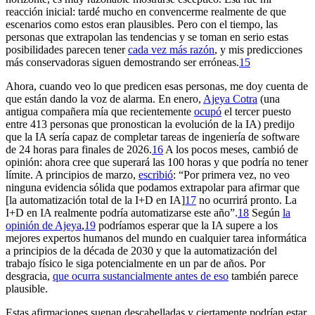
reacción inicial: tardé mucho en convencerme realmente de que
escenarios como estos eran plausibles. Pero con el tiempo, las
personas que extrapolan las tendencias y se toman en serio estas
posibilidades parecen tener
cada vez más razón
, y mis predicciones
más conservadoras siguen demostrando ser erróneas.⁠
15
Ahora, cuando veo lo que predicen esas personas, me doy cuenta de
que están dando la voz de alarma. En enero,
Ajeya Cotra
(una
antigua compañera mía que recientemente
ocupó
el tercer puesto
entre 413 personas que pronostican la evolución de la IA) predijo
que la IA sería capaz de completar tareas de ingeniería de software
de 24 horas para finales de 2026.⁠
16
A los pocos meses, cambió de
opinión: ahora cree que superará las 100 horas y que podría no tener
límite. A principios de marzo,
escribió
: “Por primera vez, no veo
ninguna evidencia sólida que podamos extrapolar para afirmar que
[la automatización total de la I+D en IA]
17
no ocurrirá pronto. La
I+D en IA realmente podría automatizarse este año”.⁠
18
Según
la
opinión de Ajeya
,⁠
19
podríamos esperar que la IA supere a los
mejores expertos humanos del mundo en cualquier tarea informática
a principios de la década de 2030 y que la automatización del
trabajo físico le siga potencialmente en un par de años. Por
desgracia,
que ocurra sustancialmente antes de eso
también parece
plausible.
Estas afirmaciones suenan descabelladas y ciertamente podrían estar