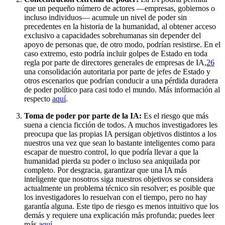
que un pequeño número de actores —empresas, gobiernos o
incluso individuos— acumule un nivel de poder sin
precedentes en la historia de la humanidad, al obtener acceso
exclusivo a capacidades sobrehumanas sin depender del
apoyo de personas que, de otro modo, podrían resistirse. En el
caso extremo, esto podría incluir golpes de Estado en toda
regla por parte de directores generales de empresas de IA,⁠
26
una consolidación autoritaria por parte de jefes de Estado y
otros escenarios que podrían conducir a una pérdida duradera
de poder político para casi todo el mundo. Más información al
respecto
aquí
.
Toma de poder por parte de la IA:
Es el riesgo que más
suena a ciencia ficción de todos. A muchos investigadores les
preocupa que las propias IA persigan objetivos distintos a los
nuestros una vez que sean lo bastante inteligentes como para
escapar de nuestro control, lo que podría llevar a que la
humanidad pierda su poder o incluso sea aniquilada por
completo. Por desgracia, garantizar que una IA más
inteligente que nosotros siga nuestros objetivos se considera
actualmente un problema técnico sin resolver; es posible que
los investigadores lo resuelvan con el tiempo, pero no hay
garantía alguna. Este tipo de riesgo es menos intuitivo que los
demás y requiere una explicación más profunda; puedes leer
más
aquí
.