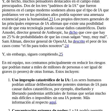
Y, de hecho, muchos pensadores destacados en el campo están
preocupados. Dos de los tres “padrinos de la IA” que fueron
pioneros en el campo moderno sostienen ahora que el tipo de IA que
podríamos ver en los próximos años podría suponer una amenaza
existencial para la humanidad.⁠
23
Los propios directores generales de
las principales empresas de IA afirman que existe una posibilidad
real de que esta tecnología pueda causar daños catastróficos. Dario
Amodei, director general de Anthropic, ha
dicho
que cree que hay
un 25 % de probabilidades de que las cosas salgan “muy, muy mal”.
Sam Altman, director general de OpenAI, ha
descrito
el peor de los
casos como “el fin para todos nosotros”.⁠
24
Y, sin embargo, siguen compitiendo.⁠
25
En mi equipo, nos centramos principalmente en reducir los riesgos
que podrían matar a miles de millones de personas o ser igual de
graves (o peores) de otras formas. Estos incluyen:
Uso impropio catastrófico de la IA:
Los seres humanos
podrían utilizar deliberadamente potentes sistemas de IA para
causar daños catastróficos, por ejemplo, diseñando y
liberando pandemias artificiales de formas que serían mucho
más difíciles o imposibles sin una IA potente. Más
información al respecto
aquí
.
Concentración extrema de poder:
La IA podría permitir