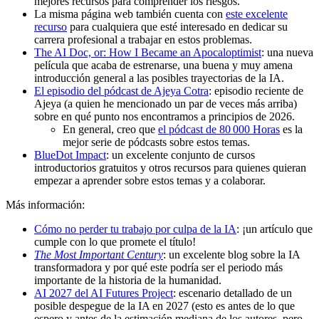
mejores recursos para comprender los riesgos.
La misma página web también cuenta con
este excelente
recurso
para cualquiera que esté interesado en dedicar su
carrera profesional a trabajar en estos problemas.
The AI Doc, or: How I Became an Apocaloptimist
: una nueva
película que acaba de estrenarse, una buena y muy amena
introducción general a las posibles trayectorias de la IA.
El episodio del pódcast de Ajeya Cotra
: episodio reciente de
Ajeya (a quien he mencionado un par de veces más arriba)
sobre en qué punto nos encontramos a principios de 2026.
En general, creo que
el pódcast de 80 000 Horas
es la
mejor serie de pódcasts sobre estos temas.
BlueDot Impact
: un excelente conjunto de cursos
introductorios gratuitos y otros recursos para quienes quieran
empezar a aprender sobre estos temas y a colaborar.
Más información:
Cómo no perder tu trabajo por culpa de la IA
: ¡un artículo que
cumple con lo que promete el título!
The Most Important Century
: un excelente blog sobre la IA
transformadora y por qué este podría ser el periodo más
importante de la historia de la humanidad.
AI 2027 del AI Futures Project
: escenario detallado de un
posible despegue de la IA en 2027 (esto es antes de lo que
espero y antes de la estimación mediana de los autores, pero