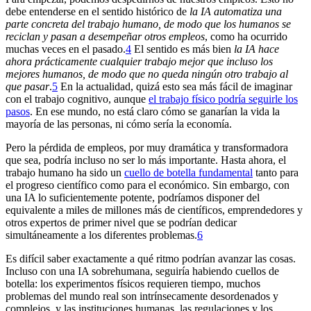
debe entenderse en el sentido histórico de
la IA automatiza una
parte concreta del trabajo humano, de modo que los humanos se
reciclan y pasan a desempeñar otros empleos
, como ha ocurrido
muchas veces en el pasado.⁠
4
El sentido es más bien
la IA hace
ahora prácticamente cualquier trabajo mejor que incluso los
mejores humanos, de modo que no queda ningún otro trabajo al
que pasar
.⁠
5
En la actualidad, quizá esto sea más fácil de imaginar
con el trabajo cognitivo, aunque
el trabajo físico podría seguirle los
pasos
. En ese mundo, no está claro cómo se ganarían la vida la
mayoría de las personas, ni cómo sería la economía.
Pero la pérdida de empleos, por muy dramática y transformadora
que sea, podría incluso no ser lo más importante. Hasta ahora, el
trabajo humano ha sido un
cuello de botella fundamental
tanto para
el progreso científico como para el económico. Sin embargo, con
una IA lo suficientemente potente, podríamos disponer del
equivalente a miles de millones más de científicos, emprendedores y
otros expertos de primer nivel que se podrían dedicar
simultáneamente a los diferentes problemas.⁠
6
Es difícil saber exactamente a qué ritmo podrían avanzar las cosas.
Incluso con una IA sobrehumana, seguiría habiendo cuellos de
botella: los experimentos físicos requieren tiempo, muchos
problemas del mundo real son intrínsecamente desordenados y
complejos, y las instituciones humanas, las regulaciones y los