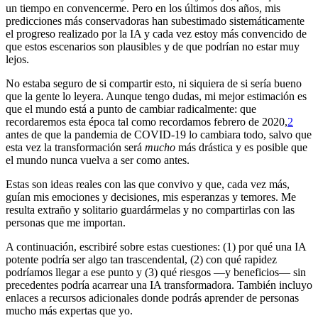
un tiempo en convencerme. Pero en los últimos dos años, mis
predicciones más conservadoras han subestimado sistemáticamente
el progreso realizado por la IA y cada vez estoy más convencido de
que estos escenarios son plausibles y de que podrían no estar muy
lejos.
No estaba seguro de si compartir esto, ni siquiera de si sería bueno
que la gente lo leyera. Aunque tengo dudas, mi mejor estimación es
que el mundo está a punto de cambiar radicalmente: que
recordaremos esta época tal como recordamos febrero de 2020,⁠
2
antes de que la pandemia de COVID-19 lo cambiara todo, salvo que
esta vez la transformación será
mucho
más drástica y es posible que
el mundo nunca vuelva a ser como antes.
Estas son ideas reales con las que convivo y que, cada vez más,
guían mis emociones y decisiones, mis esperanzas y temores. Me
resulta extraño y solitario guardármelas y no compartirlas con las
personas que me importan.
A continuación, escribiré sobre estas cuestiones: (1) por qué una IA
potente podría ser algo tan trascendental, (2) con qué rapidez
podríamos llegar a ese punto y (3) qué riesgos —y beneficios— sin
precedentes podría acarrear una IA transformadora. También incluyo
enlaces a recursos adicionales donde podrás aprender de personas
mucho más expertas que yo.