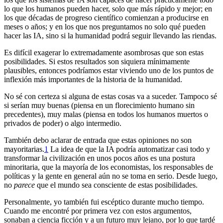
lo que los humanos pueden hacer, solo que más rápido y mejor; en
los que décadas de progreso científico comienzan a producirse en
meses o años; y en los que nos preguntamos no solo qué pueden
hacer las IA, sino si la humanidad podrá seguir llevando las riendas.
Es difícil exagerar lo extremadamente asombrosas que son estas
posibilidades. Si estos resultados son siquiera mínimamente
plausibles, entonces podríamos estar viviendo uno de los puntos de
inflexión más importantes de la historia de la humanidad.
No sé con certeza si alguna de estas cosas va a suceder. Tampoco sé
si serían muy buenas (piensa en un florecimiento humano sin
precedentes), muy malas (piensa en todos los humanos muertos o
privados de poder) o algo intermedio.
También debo aclarar de entrada que estas opiniones no son
mayoritarias.⁠
1
La idea de que la IA podría automatizar casi todo y
transformar la civilización en unos pocos años es una postura
minoritaria, que la mayoría de los economistas, los responsables de
políticas y la gente en general aún no se toma en serio. Desde luego,
no
parece
que el mundo sea consciente de estas posibilidades.
Personalmente, yo también fui escéptico durante mucho tiempo.
Cuando me encontré por primera vez con estos argumentos,
sonaban a ciencia ficción y a un futuro muy lejano, por lo que tardé