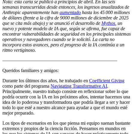
Nota: esta carta se publicó a principios de abril. En las seis
semanas transcurridas desde entonces, los ingresos anualizados de
Anthropic aparentemente han
aumentado
hasta los 45 000 millones
de dólares (frente a la cifra de 9000 millones de diciembre de 2025
que se cita más abajo) y se anunció el desarrollo de
Mythos
, un
nuevo y potente modelo de IA que, según se afirma, fue capaz de
encontrar vulnerabilidades de seguridad en los principales sistemas
operativos y navegadores cuando se le solicitó. La carta no
incorpora estos avances, pero el progreso de la IA continúa a un
ritmo vertiginoso.
————————————————————————
Queridos familiares y amigos:
Durante los últimos dos años, he trabajado en
Coefficient Giving
como parte del programa
Navigating Transformative AI
.
Principalmente, nuestro trabajo consiste en reflexionar sobre lo que
podría ocurrir con la IA en los próximos años, intentar hacernos una
idea de lo poderosa y transformadora que podría llegar a ser y hacer
todo lo que esté a nuestro alcance para ayudar a que el mundo esté
mejor preparado.
Los tipos de escenarios en los que piensa mi equipo suenan bastante
extremos y propios de la ciencia ficción. Pensamos en mundos en
los que los sistemas de IA son capaces de hacer prácticamente todo