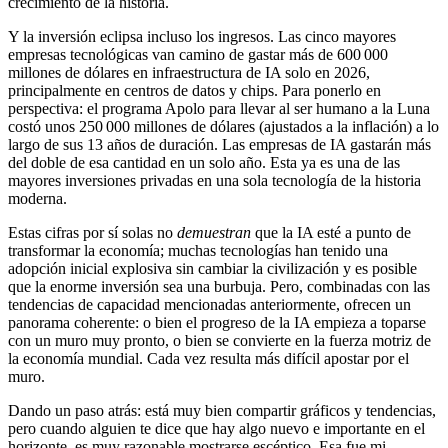
crecimiento de la historia.
Y la inversión eclipsa incluso los ingresos. Las cinco mayores
empresas tecnológicas van camino de gastar más de 600 000
millones de dólares en infraestructura de IA solo en 2026,
principalmente en centros de datos y chips. Para ponerlo en
perspectiva: el programa Apolo para llevar al ser humano a la Luna
costó unos 250 000 millones de dólares (ajustados a la inflación) a lo
largo de sus 13 años de duración. Las empresas de IA gastarán más
del doble de esa cantidad en un solo año. Esta ya es una de las
mayores inversiones privadas en una sola tecnología de la historia
moderna.
Estas cifras por sí solas no
demuestran
que la IA esté a punto de
transformar la economía; muchas tecnologías han tenido una
adopción inicial explosiva sin cambiar la civilización y es posible
que la enorme inversión sea una burbuja. Pero, combinadas con las
tendencias de capacidad mencionadas anteriormente, ofrecen un
panorama coherente: o bien el progreso de la IA empieza a toparse
con un muro muy pronto, o bien se convierte en la fuerza motriz de
la economía mundial. Cada vez resulta más difícil apostar por el
muro.
Dando un paso atrás: está muy bien compartir gráficos y tendencias,
pero cuando alguien te dice que hay algo nuevo e importante en el
horizonte, es muy razonable mostrarse escéptico. Esa fue mi