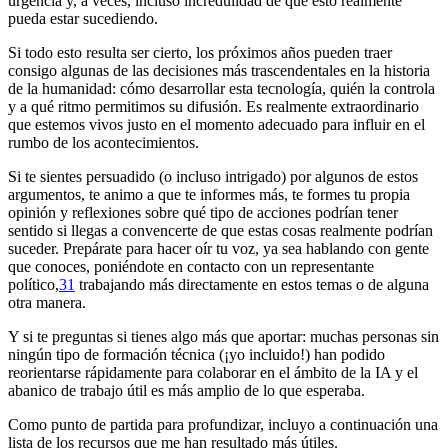
urgencia y, a veces, incluso incredulidad de que esto realmente
pueda estar sucediendo.
Si todo esto resulta ser cierto, los próximos años pueden traer
consigo algunas de las decisiones más trascendentales en la historia
de la humanidad: cómo desarrollar esta tecnología, quién la controla
y a qué ritmo permitimos su difusión. Es realmente extraordinario
que estemos vivos justo en el momento adecuado para influir en el
rumbo de los acontecimientos.
Si te sientes persuadido (o incluso intrigado) por algunos de estos
argumentos, te animo a que te informes más, te formes tu propia
opinión y reflexiones sobre qué tipo de acciones podrían tener
sentido si llegas a convencerte de que estas cosas realmente podrían
suceder. Prepárate para hacer oír tu voz, ya sea hablando con gente
que conoces, poniéndote en contacto con un representante
político,⁠
31
trabajando más directamente en estos temas o de alguna
otra manera.
Y si te preguntas si tienes algo más que aportar: muchas personas sin
ningún tipo de formación técnica (¡yo incluido!) han podido
reorientarse rápidamente para colaborar en el ámbito de la IA y el
abanico de trabajo útil es más amplio de lo que esperaba.
Como punto de partida para profundizar, incluyo a continuación una
lista de los recursos que me han resultado más útiles.