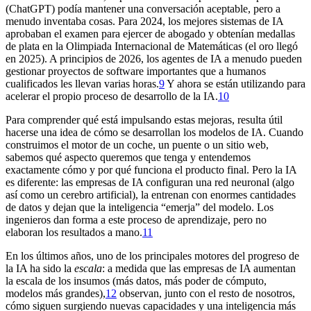
(ChatGPT) podía mantener una conversación aceptable, pero a
menudo inventaba cosas. Para 2024, los mejores sistemas de IA
aprobaban el examen para ejercer de abogado y obtenían medallas
de plata en la Olimpiada Internacional de Matemáticas (el oro llegó
en 2025). A principios de 2026, los agentes de IA a menudo pueden
gestionar proyectos de software importantes que a humanos
cualificados les llevan varias horas.⁠
9
Y ahora se están utilizando para
acelerar el propio proceso de desarrollo de la IA.⁠
10
Para comprender qué está impulsando estas mejoras, resulta útil
hacerse una idea de cómo se desarrollan los modelos de IA. Cuando
construimos el motor de un coche, un puente o un sitio web,
sabemos qué aspecto queremos que tenga y entendemos
exactamente cómo y por qué funciona el producto final. Pero la IA
es diferente: las empresas de IA configuran una red neuronal (algo
así como un cerebro artificial), la entrenan con enormes cantidades
de datos y dejan que la inteligencia “emerja” del modelo. Los
ingenieros dan forma a este proceso de aprendizaje, pero no
elaboran los resultados a mano.⁠
11
En los últimos años, uno de los principales motores del progreso de
la IA ha sido la
escala
: a medida que las empresas de IA aumentan
la escala de los insumos (más datos, más poder de cómputo,
modelos más grandes),⁠
12
observan, junto con el resto de nosotros,
cómo siguen surgiendo nuevas capacidades y una inteligencia más