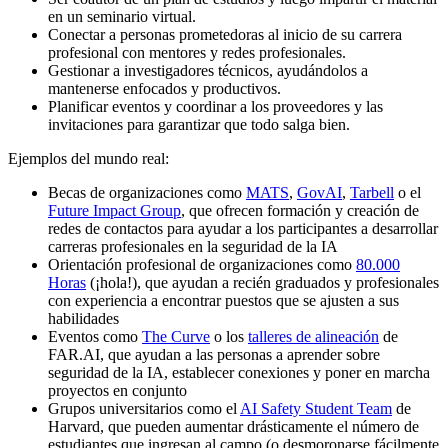
en un seminario virtual.
Conectar a personas prometedoras al inicio de su carrera
profesional con mentores y redes profesionales.
Gestionar a investigadores técnicos, ayudándolos a
mantenerse enfocados y productivos.
Planificar eventos y coordinar a los proveedores y las
invitaciones para garantizar que todo salga bien.
Ejemplos del mundo real:
Becas de organizaciones como
MATS
,
GovAI
,
Tarbell
o el
Future Impact Group
, que ofrecen formación y creación de
redes de contactos para ayudar a los participantes a desarrollar
carreras profesionales en la seguridad de la IA
Orientación profesional de organizaciones como
80.000
Horas
(¡hola!), que ayudan a recién graduados y profesionales
con experiencia a encontrar puestos que se ajusten a sus
habilidades
Eventos como
The Curve
o los
talleres de alineación
de
FAR.AI, que ayudan a las personas a aprender sobre
seguridad de la IA, establecer conexiones y poner en marcha
proyectos en conjunto
Grupos universitarios como el
AI Safety Student Team
de
Harvard, que pueden aumentar drásticamente el número de
estudiantes que ingresan al campo (o desmoronarse fácilmente