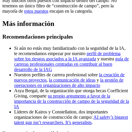
Hay muchos otros puestos con impacto dentro del campo. No
tenemos un único filtro de “construcción de campo”, pero la
mayoría de
estos puestos
encajan en la categoría.
Más información
Recomendaciones principales
Si aún no estás muy familiarizado con la seguridad de la IA,
te recomendamos empezar por nuestro
perfil de problema
sobre los riesgos asociados a la IA avanzada
y nuestra
guía de
carreras profesionales centradas en contribuir al buen
desarrollo de la IAG
Nuestros perfiles de carrera profesional sobre
la creación de
nuevos proyectos
,
la comunicación de ideas
y
la gestión de
operaciones en organizaciones de alto impacto
Asya Bergal, de la organización que otorga becas Coefficient
Giving, comparte
su propio argumento a favor de la
importancia de la construcción de campo de la seguridad de la
IA
Líderes de Kairos y Constellation, dos importantes
organizaciones de construcción de campo:
AI safety’s biggest
talent gap isn’t researchers. It’s generalists
.