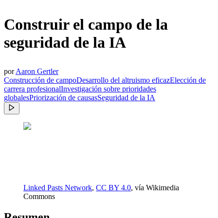
Construir el campo de la
seguridad de la IA
por
Aaron Gertler
Construcción de campo
Desarrollo del altruismo eficaz
Elección de
carrera profesional
Investigación sobre prioridades
globales
Priorización de causas
Seguridad de la IA
Linked Pasts Network
,
CC BY 4.0
, vía Wikimedia
Commons
Resumen