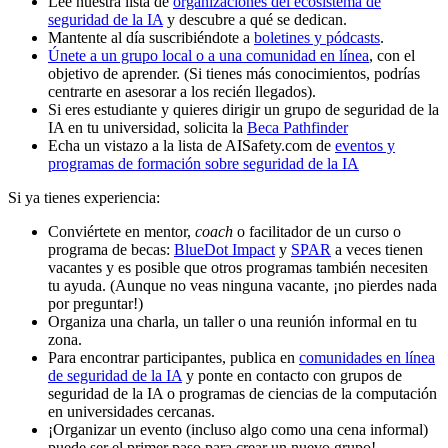
Lee nuestra lista de
organizaciones del ecosistema de
seguridad de la IA
y descubre a qué se dedican.
Mantente al día suscribiéndote a
boletines y pódcasts
.
Únete a un grupo local o a una comunidad en línea
, con el
objetivo de aprender. (Si tienes más conocimientos, podrías
centrarte en asesorar a los recién llegados).
Si eres estudiante y quieres dirigir un grupo de seguridad de la
IA en tu universidad, solicita la
Beca Pathfinder
Echa un vistazo a la lista de AISafety.com de
eventos y
programas de formación sobre seguridad de la IA
Si ya tienes experiencia:
Conviértete en mentor,
coach
o facilitador de un curso o
programa de becas:
BlueDot Impact
y
SPAR
a veces tienen
vacantes y es posible que otros programas también necesiten
tu ayuda. (Aunque no veas ninguna vacante, ¡no pierdes nada
por preguntar!)
Organiza una charla, un taller o una reunión informal en tu
zona.
Para encontrar participantes, publica en
comunidades en línea
de seguridad de la IA
y ponte en contacto con grupos de
seguridad de la IA o programas de ciencias de la computación
en universidades cercanas.
¡Organizar un evento (incluso algo como una cena informal)
puede ser el primer paso para crear un nuevo grupo!