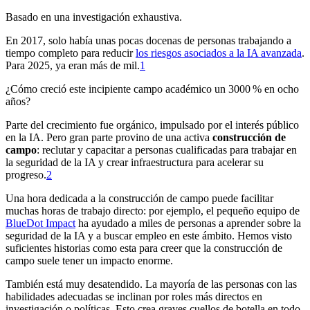
Basado en una investigación exhaustiva.
En 2017, solo había unas pocas docenas de personas trabajando a
tiempo completo para reducir
los riesgos asociados a la IA avanzada
.
Para 2025, ya eran más de mil.⁠
1
¿Cómo creció este incipiente campo académico un 3000 % en ocho
años?
Parte del crecimiento fue orgánico, impulsado por el interés público
en la IA. Pero gran parte provino de una activa
construcción de
campo
: reclutar y capacitar a personas cualificadas para trabajar en
la seguridad de la IA y crear infraestructura para acelerar su
progreso.⁠
2
Una hora dedicada a la construcción de campo puede facilitar
muchas horas de trabajo directo: por ejemplo, el pequeño equipo de
BlueDot Impact
ha ayudado a miles de personas a aprender sobre la
seguridad de la IA y a buscar empleo en este ámbito. Hemos visto
suficientes historias como esta para creer que la construcción de
campo suele tener un impacto enorme.
También está muy desatendido. La mayoría de las personas con las
habilidades adecuadas se inclinan por roles más directos en
investigación o políticas. Esto crea graves cuellos de botella en todo