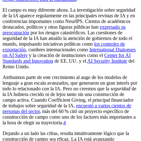
El campo es muy diferente ahora. La investigación sobre seguridad
de la IA aparece regularmente en las principales revistas de IA y en
conferencias importantes como NeurIPS. Cientos de académicos
destacados, políticos y otras figuras públicas han
expresado su
preocupación
por los riesgos catastróficos. Las cuestiones de
seguridad de la IA han atraído la atención de gobiernos de todo el
mundo, impulsando iniciativas políticas como
los controles de
exportación
, cumbres internacionales como
International Dialogues
on AI Safety
y la creación de instituciones como el
Center for AI
Standards and Innovation
de EE. UU. y el
AI Security Institute
del
Reino Unido.
Atribuimos parte de este crecimiento al auge de los modelos de
lenguaje a gran escala avanzados, que generaron un gran interés por
todo lo relacionado con la IA. Pero no creemos que la
seguridad
de
la IA hubiera crecido ni de lejos tanto sin una construcción de
campo activa. Cuando Coefficient Giving, el principal financiador
de trabajos sobre seguridad de la IA,
encuestó a varios cientos de
personas del sector
, más del 60 % citó un proyecto específico de
construcción de campo como uno de los factores más importantes a
la hora de elegir su trayectoria.⁠
4
Dejando a un lado las cifras, resulta intuitivamente lógico que la
construcción de campo sea eficaz. La IA está avanzando