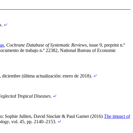
o
.
eas
,
Cochrane Database of Systematic Reviews
, issue 9, preprint n.º
documento de trabajo n.º 22382, National Bureau of Economic
, diciembre (última actualización: enero de 2018)
.
glected Tropical Diseases
.
to
;
Sophie Jullien, David Sinclair & Paul Garner (2016)
The impact of
ology
, vol. 45, pp. 2140–2153
.