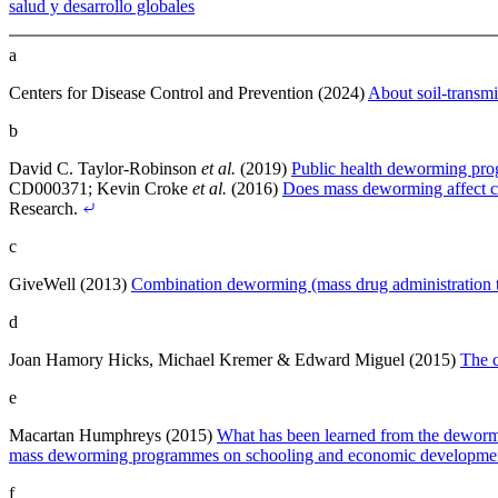
salud y desarrollo globales
a
Centers for Disease Control and Prevention (2024)
About soil-transmi
b
David C. Taylor‐Robinson
et al.
(2019)
Public health deworming progr
CD000371
;
Kevin Croke
et al.
(2016)
Does mass deworming affect chi
Research
.
c
GiveWell (2013)
Combination deworming (mass drug administration ta
d
Joan Hamory Hicks, Michael Kremer & Edward Miguel (2015)
The c
e
Macartan Humphreys (2015)
What has been learned from the dewormi
mass deworming programmes on schooling and economic development:
f