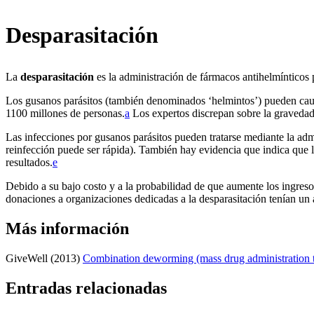
Desparasitación
La
desparasitación
es la administración de fármacos antihelmínticos p
Los gusanos parásitos (también denominados ‘helmintos’) pueden causar
1100 millones de personas.⁠
a
Los expertos discrepan sobre la gravedad d
Las infecciones por gusanos parásitos pueden tratarse mediante la adm
reinfección puede ser rápida). También hay evidencia que indica que la
resultados.⁠
e
Debido a su bajo costo y a la probabilidad de que aumente los ingreso
donaciones a organizaciones dedicadas a la desparasitación tenían un 
Más información
GiveWell (2013)
Combination deworming (mass drug administration ta
Entradas relacionadas