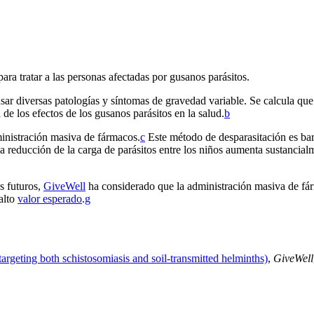
ara tratar a las personas afectadas por gusanos parásitos.
 diversas patologías y síntomas de gravedad variable. Se calcula que la
e los efectos de los gusanos parásitos en la salud.⁠
b
inistración masiva de fármacos.⁠
c
Este método de desparasitación es bar
 reducción de la carga de parásitos entre los niños aumenta sustancialme
s futuros,
GiveWell
ha considerado que la administración masiva de fár
alto
valor esperado
.⁠
g
rgeting both schistosomiasis and soil-transmitted helminths)
,
GiveWell