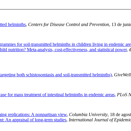
tted helminths
,
Centers for Disease Control and Prevention
, 13 de juni
ammes for soil-transmitted helminths in children living in endemic ar
ld nutrition? Meta-analysis, cost-effectiveness, and statistical power
, 
rgeting both schistosomiasis and soil-transmitted helminths)
,
GiveWell
ase for mass treatment of intestinal helminths in endemic areas
,
PLoS Ne
ng replications: A nonpartisan view
,
Columbia University
, 18 de agos
 An appraisal of long-term studies
,
International Journal of Epidemi