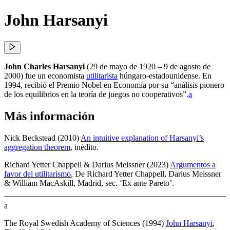
John Harsanyi
John Charles Harsanyi
(29 de mayo de 1920 – 9 de agosto de
2000) fue un economista
utilitarista
húngaro-estadounidense. En
1994, recibió el Premio Nobel en Economía por su “análisis pionero
de los equilibrios en la teoría de juegos no cooperativos”.⁠
a
Más información
Nick Beckstead (2010)
An intuitive explanation of Harsanyi’s
aggregation theorem
, inédito
.
Richard Yetter Chappell & Darius Meissner (2023)
Argumentos a
favor del utilitarismo
, De Richard Yetter Chappell, Darius Meissner
& William MacAskill, Madrid
, sec. ‘Ex ante Pareto’
.
a
The Royal Swedish Academy of Sciences (1994)
John Harsanyi
,