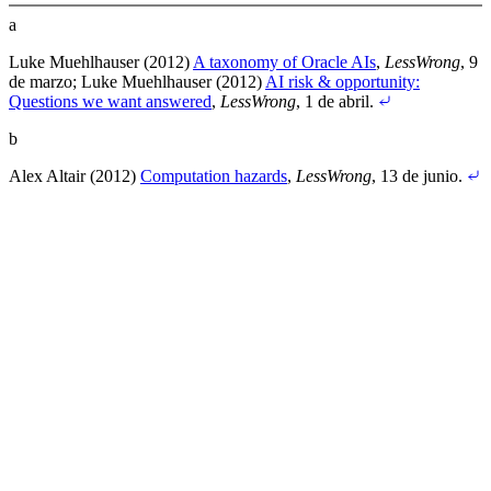
a
Luke Muehlhauser (2012)
A taxonomy of Oracle AIs
,
LessWrong
, 9
de marzo
;
Luke Muehlhauser (2012)
AI risk & opportunity:
Questions we want answered
,
LessWrong
, 1 de abril
.
b
Alex Altair (2012)
Computation hazards
,
LessWrong
, 13 de junio
.