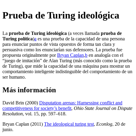
Prueba de Turing ideológica
La
prueba de Turing ideológica
(a veces llamada
prueba de
Turing política
)⁠
a
es una prueba de la capacidad de una persona
para enunciar puntos de vista opuestos de forma tan clara y
persuasiva como los enunciarían sus defensores. La prueba fue
propuesta originalmente por
Bryan Caplan
,⁠
b
en analogía con el
“juego de imitación” de Alan Turing (más conocido como la prueba
de Turing), que mide la capacidad de una máquina para mostrar un
comportamiento inteligente indistinguible del comportamiento de un
ser humano.
Más información
David Brin (2000)
Disputation arenas: Harnessing conflict and
competitiveness for society’s benefit
,
Ohio State Journal on Dispute
Resolution
, vol. 15, pp. 597–618
.
Bryan Caplan (2011)
The ideological turing test
,
Econlog
, 20 de
junio
.