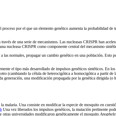
el proceso por el que un elemento genético aumenta la probabilidad de t
través de una serie de mecanismos. Las nucleasas CRISPR han acelerado e
za una nucleasa CRISPR como componente central del mecanismo sintétic
 a las normales, propagar un cambio genético en una población. Esto pue
ente el tipo más desarrollado de impulsos genéticos sintéticos. En los
o (cambiando la célula de heterocigótica a homocigótica a partir de l
a generación, una modificación propagada por la genética dirigida (o h
 la malaria. Una consiste en modificar la especie de mosquito en cuestión
b
Una vez liberados los impulsos genéticos, la mutación pertinente podr
 y otras universidades modificaron genéticamente el mosquito
Anophele