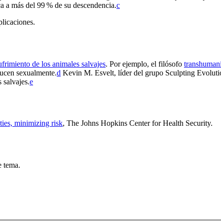
ca a más del 99 % de su descendencia.⁠
c
plicaciones.
ufrimiento de los animales salvajes
. Por ejemplo, el filósofo
transhumani
ducen sexualmente.⁠
d
Kevin M. Esvelt, líder del grupo Sculpting Evolut
salvajes.⁠
e
ies, minimizing risk
, The Johns Hopkins Center for Health Security
.
e tema.