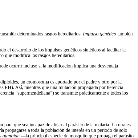
ransmitir determinados rasgos hereditarios.
Impulso genético
también
l desarrollo de los impulsos genéticos sintéticos al facilitar la
o que modifica los rasgos hereditarios.
de ocurrir incluso si la modificación implica una desventaja
 diploides, un cromosoma es aportado por el padre y otro por la
as EH). Así, mientras que una mutación propagada por herencia
erencia “supermendeliana”) se transmite prácticamente a todos los
 para que sea incapaz de alojar al parásito de la malaria. La otra es
ía propagarse a toda la población de interés en un periodo de solo
s gambiae
—la principal especie de mosquito que propaga el parásito