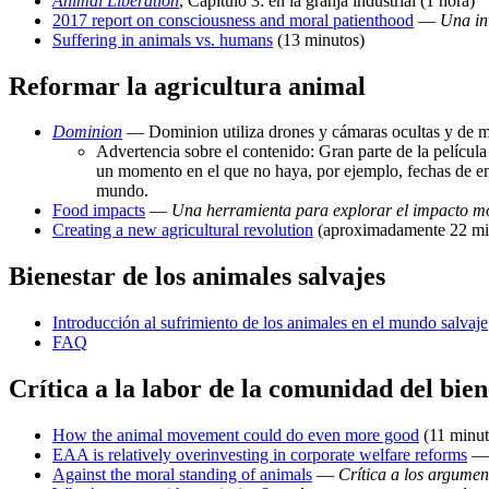
Animal Liberation
, Capítulo 3: en la granja industrial (1 hora)
2017 report on consciousness and moral patienthood
—
Una in
Suffering in animals vs. humans
(13 minutos)
Reformar la agricultura animal
Dominion
— Dominion utiliza drones y cámaras ocultas y de man
Advertencia sobre el contenido: Gran parte de la películ
un momento en el que no haya, por ejemplo, fechas de en
mundo.
Food impacts
—
Una herramienta para explorar el impacto mor
Creating a new agricultural revolution
(aproximadamente 22 mi
Bienestar de los animales salvajes
Introducción al sufrimiento de los animales en el mundo salvaje
FAQ
Crítica a la labor de la comunidad del bien
How the animal movement could do even more good
(11 minut
EAA is relatively overinvesting in corporate welfare reforms
Against the moral standing of animals
—
Crítica a los argume