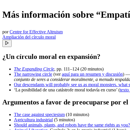
Más información sobre “Empatí
por
Centre for Effective Altruism
Ampliación del círculo moral
¿Un círculo moral en expansión?
The Expanding Circle
, pp. 111–124
(20 minutos)
The narrowing circle
(ver
aquí para un resumen y discusión
) 
conjunto de seres a considerar moralmente, a menudo respaldan
Our descendants will probably see us as moral monsters. what 
‘La posibilidad de una catástrofe moral todavía en curso’
(
texto
Argumentos a favor de preocuparse por el
The case against speciesism
(10 minutos)
Agricultura industrial
(5 minutos)
Should animals, plants, and robots have the same rights as you?