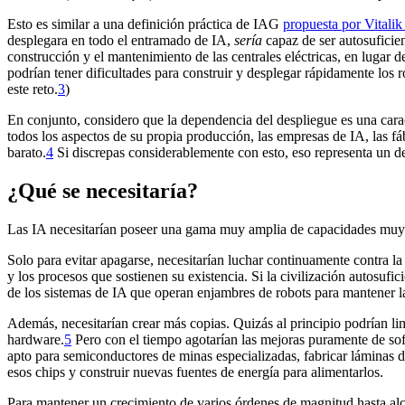
Esto es similar a una definición práctica de IAG
propuesta por Vitalik
desplegara en todo el entramado de IA,
sería
capaz de ser autosuficie
construcción y el mantenimiento de las centrales eléctricas, en lugar
podrían tener dificultades para construir y desplegar rápidamente los 
este reto.⁠
3
)
En conjunto, considero que la dependencia del despliegue es una cara
todos los aspectos de su propia producción, las empresas de IA, las fá
barato.⁠
4
Si discrepas considerablemente con esto, eso representa un de
¿Qué se necesitaría?
Las IA necesitarían poseer una gama muy amplia de capacidades muy e
Solo para evitar apagarse, necesitarían luchar continuamente contra l
y los procesos que sostienen su existencia. Si la civilización autosufi
de los sistemas de IA que operan enjambres de robots para mantener la 
Además, necesitarían crear más copias. Quizás al principio podrían l
hardware.⁠
5
Pero con el tiempo agotarían las mejoras puramente de soft
apto para semiconductores de minas especializadas, fabricar láminas de 
esos chips y construir nuevas fuentes de energía para alimentarlos.
Para mantener un crecimiento de varios órdenes de magnitud hasta alca