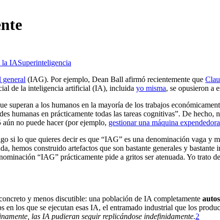
ente
 la IA
Superinteligencia
al general
(IAG). Por ejemplo, Dean Ball afirmó recientemente que
Clau
al de la inteligencia artificial (IA), incluida
yo misma
, se opusieron a e
ue superan a los humanos en la mayoría de los trabajos económicamen
cidades humanas en prácticamente todas las tareas cognitivas”. De hecho,
 aún no puede hacer (por ejemplo,
gestionar una máquina expendedora
tigo si lo que quieres decir es que “IAG” es una denominación vaga y m
uda, hemos construido artefactos que son bastante generales y bastante
enominación “IAG” prácticamente pide a gritos ser atenuada. Yo trato de
ás concreto y menos discutible: una población de IA completamente
autos
s en los que se ejecutan esas IA, el entramado industrial que los produ
inamente, las IA pudieran seguir replicándose indefinidamente.
2