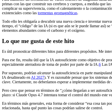
primas con las que construir sus cerebros y cuerpos, a medida que las 
complicar su supervivencia, como el calentamiento o la contaminación 
existenciales como las
tormentas geomagnéticas
.
Todo ello les obligaría a descubrir una nueva ciencia e inventar nuev
tiempo, el “código” de las IA (si es que aún se le puede llamar así) s
elementos abundantes como el carbono y el oxígeno.
Lo que me gusta de este hito
Es útil pronosticar diferentes hitos para diferentes propósitos. Me int
Para ese fin, resulta útil que la IA autosuficiente como objetivo de p
especialmente aterradora de toma de poder por parte de la IA.⁠
6
Las IA 
Por supuesto, podrían
alcanzar
la autosuficiencia en parte manipuland
IA desalineado en
AI 2027
). Y es razonable pensar que los sistemas 
clave. Ciertamente, no deberíamos esperar a implementar medidas de 
Pero creo que pensar en términos de “¿cómo llegarían a ser autosuficie
plazo: si Claude Opus 4.7 intentara tomar el control del mundo este ve
En términos más generales, esta forma de considerar “esa cosa tan po
relacionada, hasta qué punto las cosas podrían salirse de control.