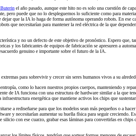
 Buterin
el año pasado, aunque este hito no es solo una cuestión de capa
nte, pero puede que no lo despleguemos lo suficiente como para materia
 de dejar que la IA lo haga de forma autónoma operando robots. En ese c
robots que necesitarían para mantener la red eléctrica de la que dependen
cterística y no un defecto de este objetivo de pronóstico. Espero que,
bricas y los fabricantes de equipos de fabricación se apresuren a automa
sacuerdo genuino e importante sobre el futuro de la IA.
xtremas para sobrevivir y crecer sin seres humanos vivos a su alrededo
a entropía, como lo hacen nuestros propios cuerpos, manteniendo y repar
ciente de IA funciona con una estructura de hardware similar a la que ten
infraestructura energética que mantiene activos los chips que sustentan 
imitarse a rediseñarse para que los modelos sean más pequeños o a hace
ware y necesitarían aumentar su huella física para seguir creciendo. Eso
silicio con ese cuarzo, grabar esas láminas para convertirlas en chips c
nzar los límites físicos, tendrían que sortear formas menores de escas