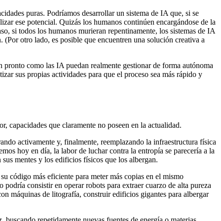
cidades puras. Podríamos desarrollar un sistema de IA que, si se
lizar ese potencial. Quizás los humanos continúen encargándose de la
aso, si todos los humanos murieran repentinamente, los sistemas de IA
. (Por otro lado, es posible que encuentren una solución creativa a
 tan pronto como las IA puedan realmente gestionar de forma autónoma
tizar sus propias actividades para que el proceso sea más rápido y
r, capacidades que claramente no poseen en la actualidad.
ando activamente y, finalmente, reemplazando la infraestructura física
emos hoy en día, la labor de luchar contra la entropía se parecería a la
sus mentes y los edificios físicos que los albergan.
r su código más eficiente para meter más copias en el mismo
 podría consistir en operar robots para extraer cuarzo de alta pureza
on máquinas de litografía, construir edificios gigantes para albergar
ez, buscando repetidamente nuevas fuentes de energía o materias