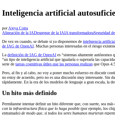
Inteligencia artificial autosufici
por
Ajeya Cotra
Alineación de la IA
Despegue de la IA
IA transformadora
Seguridad de
De vez en cuando, se debate si ya disponemos de
inteligencia artifici
de IAG de OpenAI
. Muchas personas interesadas en el riesgo existenci
La
definición de IAG de OpenAI
es “sistemas altamente autónomos q
“un tipo de inteligencia artificial que igualaría o superaría las capa
serie de
tareas cognitivas útiles que las personas realizan
que Opus 4.5
Pero, al fin y al cabo, no voy a poner mucho esfuerzo en discutir con
no estoy de acuerdo, pero no es una discusión muy interesante. Sin d
rápidamente. En la era de los modelos de lenguaje a gran escala, la d
Un hito más definido
Permítanme intentar definir un hito diferente que, con suerte, sea m
con la infraestructura física que lo haga posible
(por ejemplo, los chip
entramado)
de modo que, si todos los seres humanos murieran repent