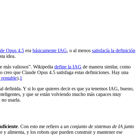
de Opus 4.5
era
básicamente IAG
, o al menos
satisfacía la definición
sta idea.
te más valiosos”. Wikipedia
define la IAG
de manera similar, como
 no creo que Claude Opus 4.5 satisfaga estas definiciones. Hay una
 rentable
).⁠
1
al definida. Y si lo que quieres decir es que ya tenemos IAG, bueno,
 inteligentes, y que se están volviendo mucho más capaces muy
 no usarla.
uficiente
. Con esto me refiero a
un conjunto de sistemas de IA junto
ce y alimenta, y los robots que pueden construir y mantener ese