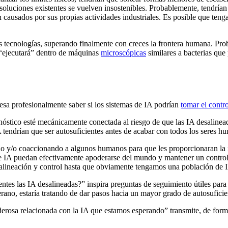
soluciones existentes se vuelven insostenibles. Probablemente, tendrían
causados por sus propias actividades industriales. Es posible que tenga
as tecnologías, superando finalmente con creces la frontera humana. Prob
e “ejecutará” dentro de máquinas
microscópicas
similares a bacterias qu
eresa profesionalmente saber si los sistemas de IA podrían
tomar el contr
ronóstico esté mecánicamente conectada al riesgo de que las IA desalinea
tendrían que ser autosuficientes antes de acabar con todos los seres hu
o y/o coaccionando a algunos humanos para que les proporcionaran la in
de IA puedan efectivamente apoderarse del mundo y mantener un control 
alineación y control hasta que obviamente tengamos una población de I
ntes las IA desalineadas?” inspira preguntas de seguimiento útiles para
rano, estaría tratando de dar pasos hacia un mayor grado de autosuficien
derosa relacionada con la IA que estamos esperando” transmite, de form