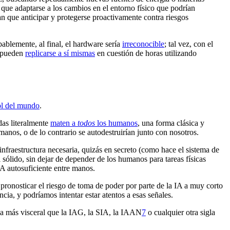
 que adaptarse a los cambios en el entorno físico que podrían
n que anticipar y protegerse proactivamente contra riesgos
ablemente, al final, el hardware sería
irreconocible
; tal vez, con el
e pueden
replicarse a sí mismas
en cuestión de horas utilizando
ol del mundo
.
das literalmente
maten a
todos
los humanos
, una forma clásica y
manos, o de lo contrario se autodestruirían junto con nosotros.
fraestructura necesaria, quizás en secreto (como hace el sistema de
sólido, sin dejar de depender de los humanos para tareas físicas
A autosuficiente entre manos.
 pronosticar el riesgo de toma de poder por parte de la IA a muy corto
cia, y podríamos intentar estar atentos a esas señales.
a más visceral que la IAG, la SIA, la IAAN⁠
7
o cualquier otra sigla